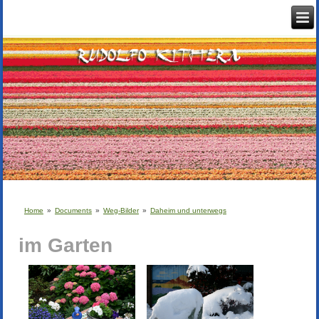
Home
»
Documents
»
Weg-Bilder
»
Daheim und unterwegs
im Garten