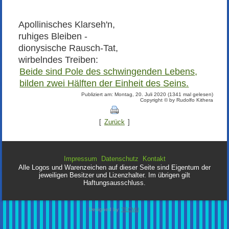
Apollinisches Klarseh'n,
ruhiges Bleiben -
dionysische Rausch-Tat,
wirbelndes Treiben:
Beide sind Pole des schwingenden Lebens,
bilden zwei Hälften der Einheit des Seins.
Publiziert am: Montag, 20. Juli 2020 (1341 mal gelesen)
Copyright © by Rudolfo Kithera
[
Zurück
]
Impressum
Datenschutz
Kontakt
Alle Logos und Warenzeichen auf dieser Seite sind Eigentum der
jeweiligen Besitzer und Lizenzhalter. Im übrigen gilt
Haftungsausschluss.
Designed by
TECMU