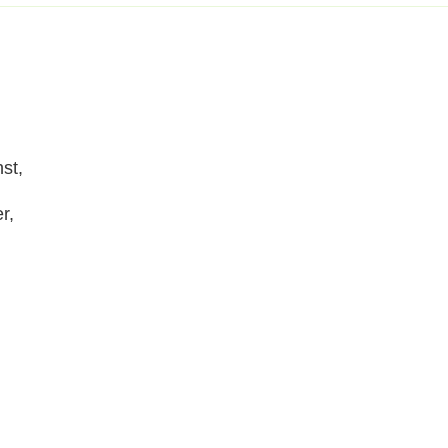
st,
r,