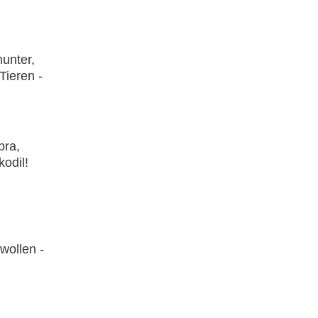
munter,
Tieren -
bra,
kodil!
 wollen -