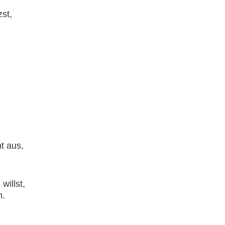
st,
t aus,
willst,
n.