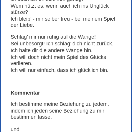
Wem nützt es, wenn auch ich ins Unglück
stürze?
Ich bleib' - mir selber treu - bei meinem Spiel
der Liebe.
Schlag’ mir nur ruhig auf die Wange!
Sei unbesorgt! Ich schlag’ dich nicht zurück.
Ich halte dir die andere Wange hin.
Ich will doch nicht mein Spiel des Glücks
verlieren.
Ich will nur einfach, dass ich glücklich bin.
Kommentar
Ich bestimme meine Beziehung zu jedem,
indem ich jeden seine Beziehung zu mir
bestimmen lasse,
und