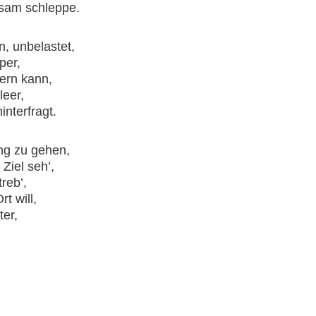
hsam schleppe.
, unbelastet,
per,
ern kann,
leer,
nterfragt.
ng zu gehen,
Ziel seh’,
treb’,
t will,
ter,