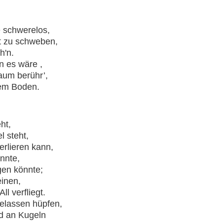
e schwerelos,
ft zu schweben,
h'n.
n es wäre ,
aum berühr’,
dem Boden.
ht,
l steht,
erlieren kann,
önnte,
gen könnte;
einen,
ll verfliegt.
gelassen hüpfen,
nd an Kugeln