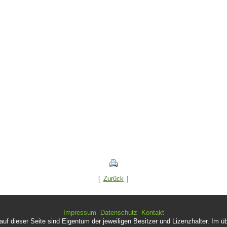
[
Zurück
]
Impressum
Datenschutz
Kontakt
f dieser Seite sind Eigentum der jeweiligen Besitzer und Lizenzhalter. Im ü