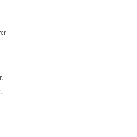
er,
‘,
,